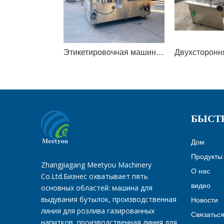
Этикетировочная машина для горячего расплава роторного типа
БЫСТ
Дом
Продукты
Zhangjiagang Meetyou Machinery
О нас
Co.Ltd.Бизнес охватывает пять
видео
основных областей: машина для
выдувания бутылок, производственная
Новости
линия для розлива газированных
Связаться
напитков, производственная линия для