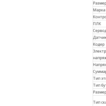
Разме
Марка 
Контр
ПЛК
Серво
Датчи
Кодер
Электр
напря
Напря
Сумма
Тип эт
Тип б
Размер
Тип ск