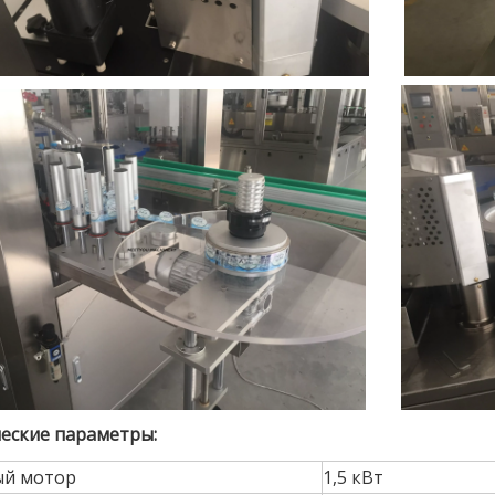
еские параметры:
ый мотор
1,5 кВт